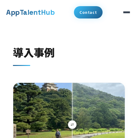
メ
App
TalentHub
Contact
イ
ン
サービス
コ
導入事例
代表挨拶
ン
テ
事例
ン
ツ
コラム
へ
お知らせ
移
動
会社概要