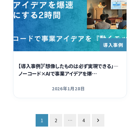
導入事例
【導入事例】「想像したものは必ず実現できる」―
ノーコード×AIで事業アイデアを爆…
2026年1月28日
更新日
投
1
2
…
4
稿