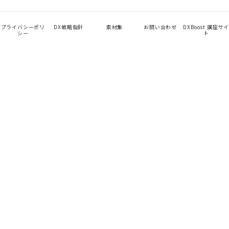
プライバシーポリ
DX戦略指針
素材集
お問い合わせ
DXBoost 講座サイ
シー
ト
App
TalentHub
未来を見せて、始める。
Company
About Us
CEO Message