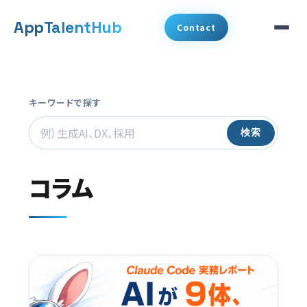
メ
App
TalentHub
Contact
イ
ン
サービス
コ
キーワードで探す
代表挨拶
ン
検索
テ
事例
ン
コラム
ツ
コラム
へ
お知らせ
移
動
会社概要