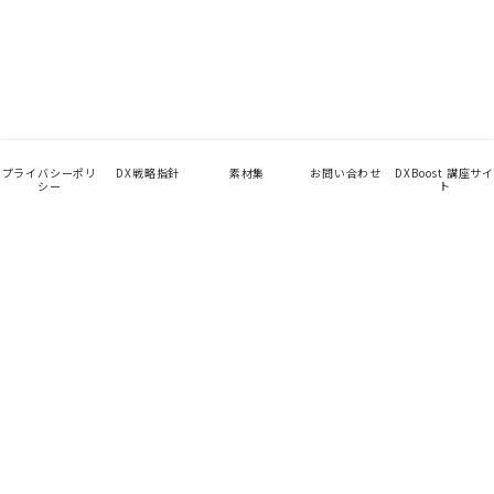
プライバシーポリ
DX戦略指針
素材集
お問い合わせ
DXBoost 講座サイ
シー
ト
App
TalentHub
未来を見せて、始める。