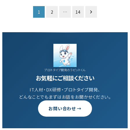
投
1
2
…
14
稿
の
ペ
プロトタイプ開発のラピットくん
ー
お気軽にご相談ください
ジ
IT人材・DX研修・プロトタイプ開発、
どんなことでもまずはお話をお聞かせください。
送
お問い合わせ →
り