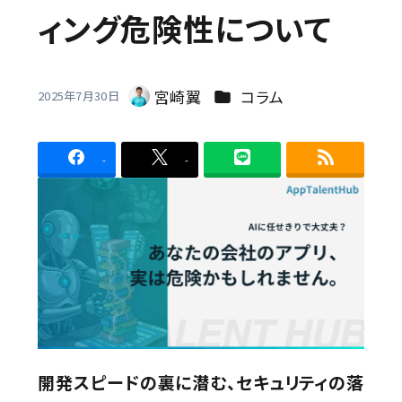
ィング危険性について
Contact
カテゴリー
宮崎翼
コラム
2025年7月30日
著
者
-
-
開発スピードの裏に潜む、セキュリティの落