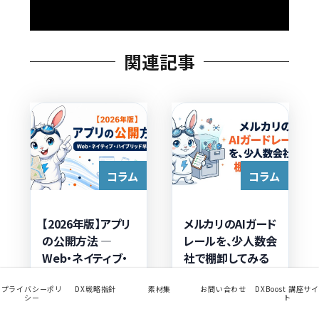
関連記事
コラム
コラム
【2026年版】アプリ
メルカリのAIガード
の公開方法 —
レールを、少人数会
Web・ネイティブ・
社で棚卸してみる
ハイブリッドの公
開ルート早わかり
プライバシーポリ
DX戦略指針
素材集
お問い合わせ
DXBoost 講座サイ
シー
ト