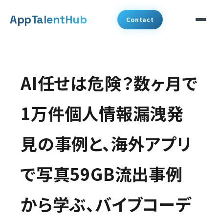
メ
App
TalentHub
Contact
イ
ン
サービス
コ
AI任せは危険？数ヶ月で
代表挨拶
ン
テ
1万件個人情報漏洩発
事例
ン
見の事例と、海外アプリ
ツ
コラム
へ
で写真59GB流出事例
お知らせ
移
動
から学ぶ、バイブコーデ
会社概要