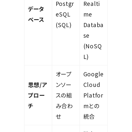
Postgr
Realti
データ
eSQL
me
ベース
(SQL)
Databa
se
(NoSQ
L)
オープ
Google
思想/ア
ンソー
Cloud
プロー
スの組
Platfor
チ
み合わ
mとの
せ
統合