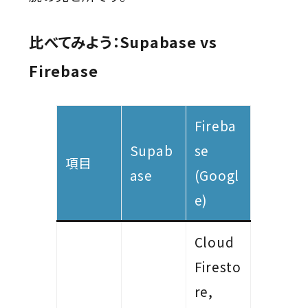
比べてみよう：Supabase vs
Firebase
Fireba
Supab
se
項目
ase
(Googl
e)
Cloud
Firesto
re,