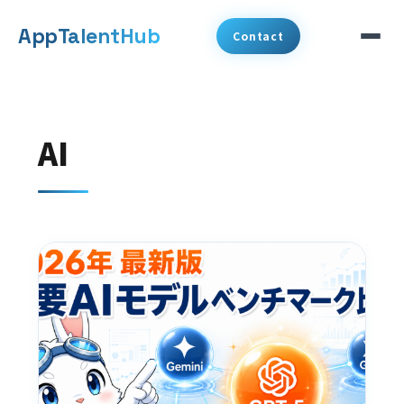
メ
App
TalentHub
Contact
イ
ン
サービス
コ
AI
代表挨拶
ン
テ
事例
ン
ツ
コラム
へ
お知らせ
移
動
会社概要