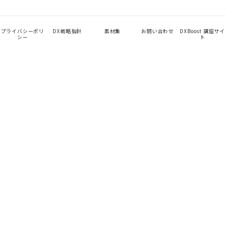
プライバシーポリ
DX戦略指針
素材集
お問い合わせ
DXBoost 講座サイ
シー
ト
App
TalentHub
未来を見せて、始める。
Company
About Us