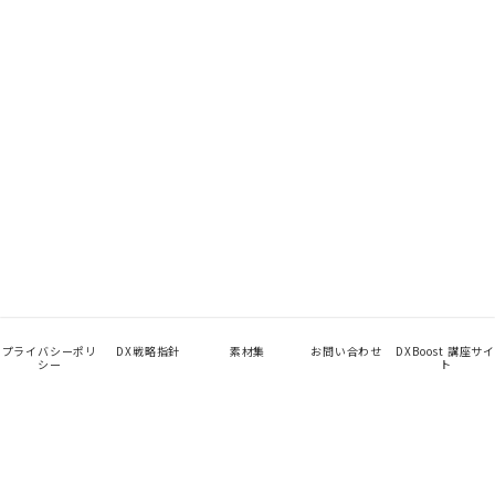
プライバシーポリ
DX戦略指針
素材集
お問い合わせ
DXBoost 講座サイ
シー
ト