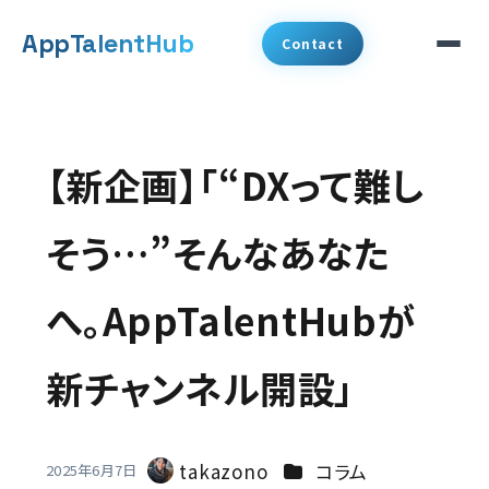
メ
App
TalentHub
Contact
イ
ン
サービス
コ
【新企画】「“DXって難し
代表挨拶
ン
テ
そう…”そんなあなた
事例
ン
へ。AppTalentHubが
ツ
コラム
へ
新チャンネル開設」
お知らせ
移
動
会社概要
カテゴリー
takazono
コラム
2025年6月7日
著