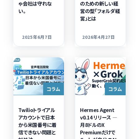
ゃ会社は守れな
のための新しい経
い。
営の型「フォルダ経
営」とは
2025年6月7日
2026年4月27日
更新日
更新日
コラム
コラム
Twilioトライアル
Hermes Agent
アカウントで日本
v0.14 リリース —
から米国番号に着
月8ドルのX
信できない問題と
Premiumだけで