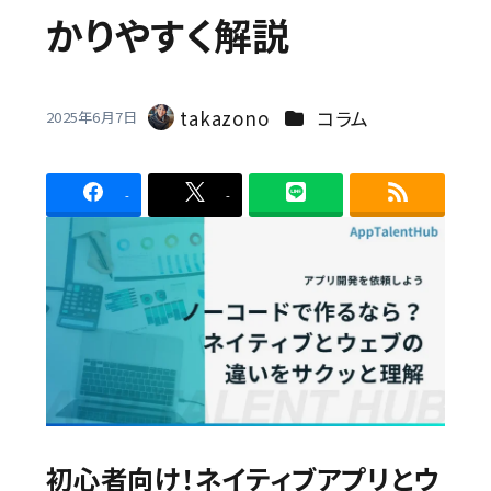
かりやすく解説
Contact
カテゴリー
takazono
コラム
2025年6月7日
著
者
-
-
初心者向け！ネイティブアプリとウ