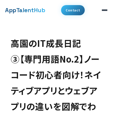
メ
App
TalentHub
Contact
イ
ン
サービス
コ
高園のIT成長日記
代表挨拶
ン
テ
③【専門用語No.2】ノー
事例
ン
コード初心者向け！ネイ
ツ
コラム
へ
ティブアプリとウェブア
お知らせ
移
動
プリの違いを図解でわ
会社概要