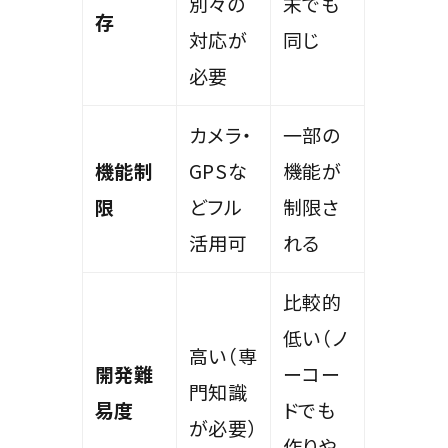
別々の
末でも
存
対応が
同じ
必要
カメラ・
一部の
機能制
GPSな
機能が
限
どフル
制限さ
活用可
れる
比較的
低い（ノ
高い（専
開発難
ーコー
門知識
易度
ドでも
が必要）
作りや