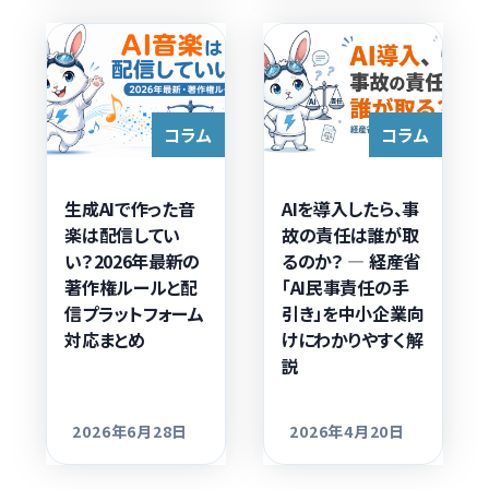
コラム
コラム
生成AIで作った音
AIを導入したら、事
楽は配信してい
故の責任は誰が取
い？2026年最新の
るのか？ — 経産省
著作権ルールと配
「AI民事責任の手
信プラットフォーム
引き」を中小企業向
対応まとめ
けにわかりやすく解
説
2026年6月28日
2026年4月20日
更新日
更新日