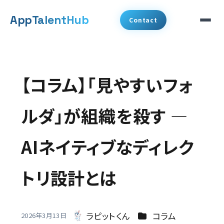
メ
App
TalentHub
Contact
イ
ン
サービス
コ
【コラム】「見やすいフォ
代表挨拶
ン
テ
ルダ」が組織を殺す —
事例
ン
AIネイティブなディレク
ツ
コラム
へ
トリ設計とは
お知らせ
移
動
会社概要
カテゴリー
ラピットくん
コラム
2026年3月13日
著