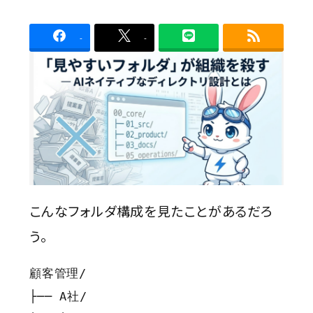
Contact
者
-
-
こんなフォルダ構成を見たことがあるだろ
う。
顧客管理/

├── A社/
