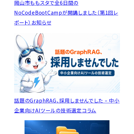
岡山市ももスタで全6日間の
NoCodeBootCampが開講しました（第1回レ
ポート）
お知らせ
話題のGraphRAG、採用しませんでした – 中小
企業向けAIツールの技術選定
コラム