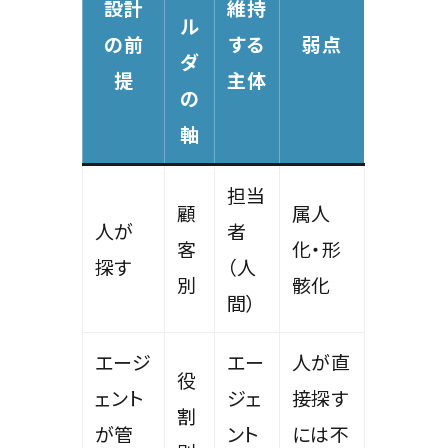
設計
維持
ル
の前
する
弱点
ダ
提
主体
の
軸
担当
顧
属人
人が
者
客
化・形
探す
（人
別
骸化
間）
エージ
エー
人が直
役
ェント
ジェ
接探す
割
が管
ント
には不