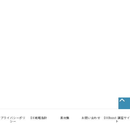
プライバシーポリ
DX戦略指針
素材集
お問い合わせ
DXBoost 講座サイ
シー
ト