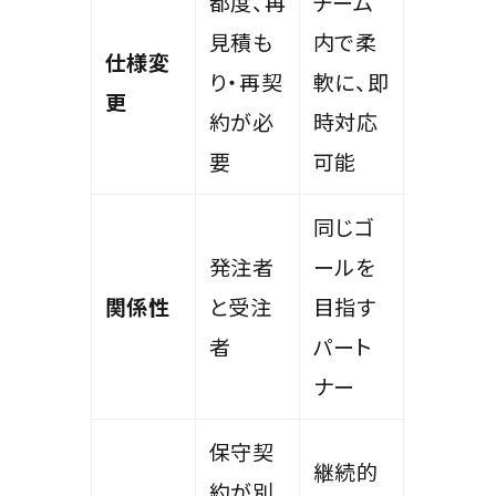
都度、再
チーム
見積も
内で柔
仕様変
り・再契
軟に、即
更
約が必
時対応
要
可能
同じゴ
発注者
ールを
関係性
と受注
目指す
者
パート
ナー
保守契
継続的
約が別