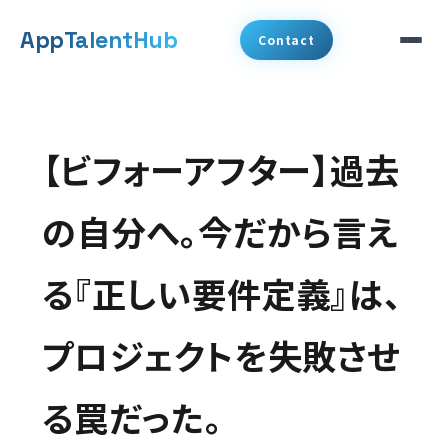
メ
App
TalentHub
Contact
イ
ン
サービス
コ
【ビフォーアフター】過去
代表挨拶
ン
テ
の自分へ。今だから言え
事例
ン
る『正しい要件定義』は、
ツ
コラム
へ
プロジェクトを失敗させ
お知らせ
移
動
る罠だった。
会社概要