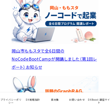
岡山市ももスタで全6日間の
NoCodeBootCampが開講しました（第1回レ
ポート）
お知らせ
プライバシーポリ
DX戦略指針
素材集
お問い合わせ
DXBoost 講座サイ
シー
ト