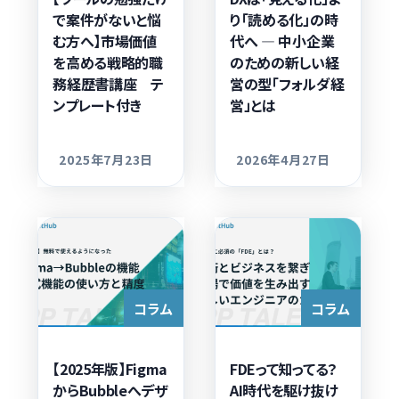
で案件がないと悩
り「読める化」の時
む方へ】市場価値
代へ — 中小企業
を高める戦略的職
のための新しい経
務経歴書講座 テ
営の型「フォルダ経
ンプレート付き
営」とは
2025年7月23日
2026年4月27日
更新日
更新日
コラム
コラム
【2025年版】Figma
FDEって知ってる？
からBubbleへデザ
AI時代を駆け抜け