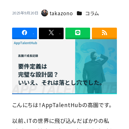
Contact
カテゴリー
takazono
コラム
2025年9月20日
著
者
-
-
こんにちは！AppTalentHubの高園です。
以前、ITの世界に飛び込んだばかりの私