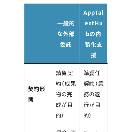
AppTal
一般的
entHu
な外部
bの内
委託
製化支
援
請負契
準委任
約（成果
契約（業
契約形
物の完
務の遂
態
成が目
行が目
的）
的）