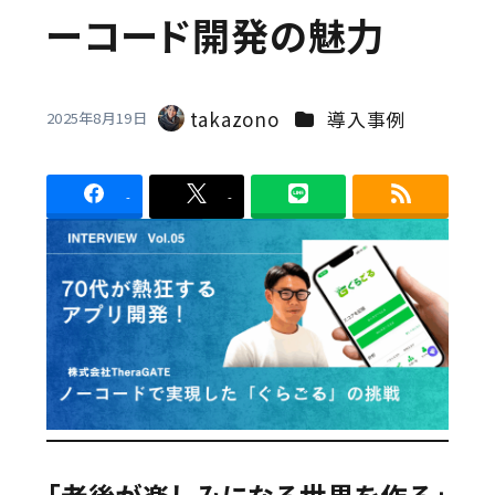
ーコード開発の魅力
Contact
カテゴリー
takazono
導入事例
2025年8月19日
著
者
-
-