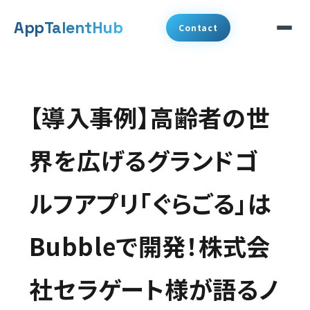
メ
App
TalentHub
Contact
イ
ン
サービス
コ
【導入事例】高齢者の世
代表挨拶
ン
テ
界を広げるグランドゴ
事例
ン
ルフアプリ「ぐらごる」は
ツ
コラム
へ
Bubbleで開発！株式会
お知らせ
移
動
社セラゲート様が語るノ
会社概要