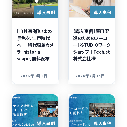
導入事例
導入事例
【自社事例】いまの
【導入事例】雇用促
景色を、江戸時代
進のためのノーコ
へ ― 時代風景カメ
ードSTUDIOワーク
ラ「historia-
ショップ｜Tech.st
scape」無料配布
株式会社様
2026年8月1日
2026年7月15日
更新日
更新日
導入事例
導入事例