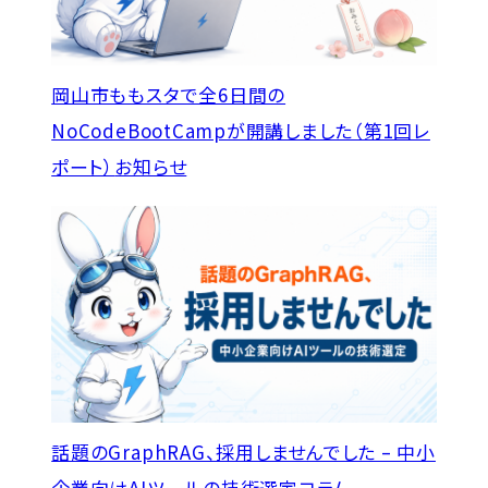
岡山市ももスタで全6日間の
NoCodeBootCampが開講しました（第1回レ
ポート）
お知らせ
話題のGraphRAG、採用しませんでした – 中小
企業向けAIツールの技術選定
コラム