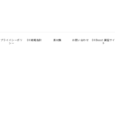
プライバシーポリ
DX戦略指針
素材集
お問い合わせ
DXBoost 講座サイ
シー
ト
App
TalentHub
未来を見せて、始める。