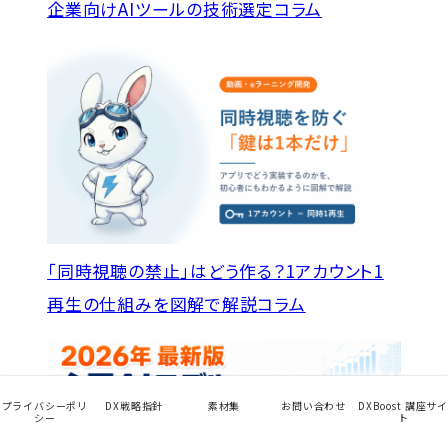
企業向けAIツールの技術選定
コラム
「同時視聴の禁止」はどう作る？1アカウント1
再生の仕組みを図解で解説
コラム
プライバシーポリ
DX戦略指針
素材集
お問い合わせ
DXBoost 講座サイ
シー
ト