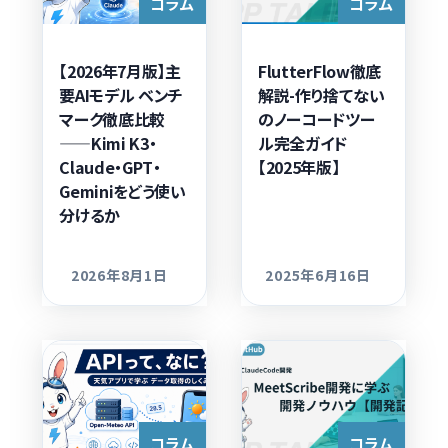
コラム
コラム
【2026年7月版】主
FlutterFlow徹底
要AIモデル ベンチ
解説-作り捨てない
マーク徹底比較
のノーコードツー
——Kimi K3・
ル完全ガイド
Claude・GPT・
【2025年版】
Geminiをどう使い
分けるか
2026年8月1日
2025年6月16日
更新日
更新日
コラム
コラム