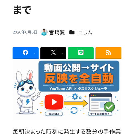
まで
Contact
カテゴリー
宮崎翼
コラム
2026年6月6日
著
者
-
-
毎朝決まった時刻に発生する数分の手作業