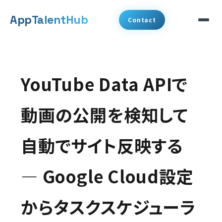
メ
App
TalentHub
Contact
イ
ン
サービス
コ
YouTube Data APIで
代表挨拶
ン
テ
動画の公開を検知して
事例
ン
自動でサイト反映する
ツ
コラム
へ
― Google Cloud設定
お知らせ
移
動
からタスクスケジューラ
会社概要