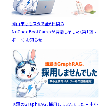
岡山市ももスタで全6日間の
NoCodeBootCampが開講しました（第1回レ
ポート）
お知らせ
話題のGraphRAG、採用しませんでした – 中小