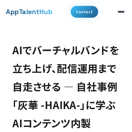
メ
App
TalentHub
Contact
イ
ン
サービス
コ
AIでバーチャルバンドを
代表挨拶
ン
テ
立ち上げ、配信運用まで
事例
ン
自走させる ― 自社事例
ツ
コラム
へ
「灰華 -HAIKA-」に学ぶ
お知らせ
移
動
AIコンテンツ内製
会社概要