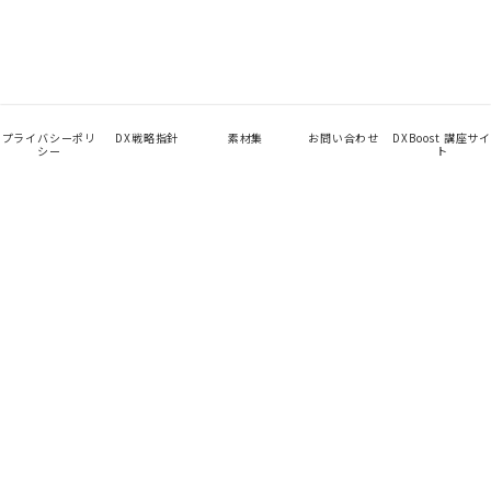
プライバシーポリ
DX戦略指針
素材集
お問い合わせ
DXBoost 講座サイ
シー
ト
App
TalentHub
未来を見せて、始める。
Company