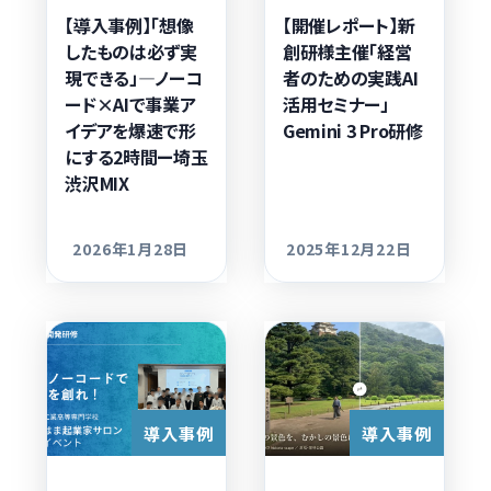
【導入事例】「想像
【開催レポート】新
したものは必ず実
創研様主催「経営
現できる」―ノーコ
者のための実践AI
ード×AIで事業ア
活用セミナー」
イデアを爆速で形
Gemini 3 Pro研修
にする2時間ー埼玉
渋沢MIX
2026年1月28日
2025年12月22日
更新日
更新日
導入事例
導入事例