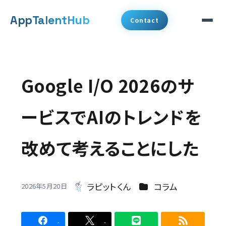
メ
App
TalentHub
Contact
イ
ン
サービス
コ
Google I/O 2026のサ
代表挨拶
ン
テ
ービスでAIのトレンドを
事例
ン
改めて考えることにした
ツ
コラム
へ
お知らせ
移
カテゴリー
ラピットくん
コラム
2026年5月20日
著
動
会社概要
者
-
-