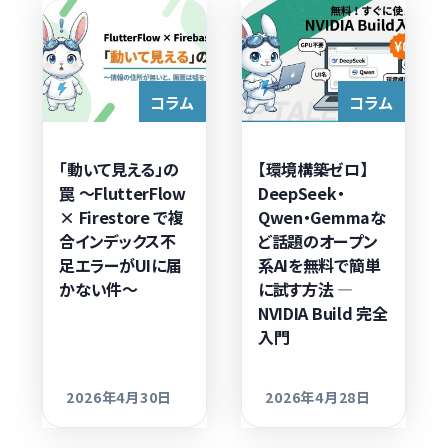
コラム
コラム
「動いて見える」の
【環境構築ゼロ】
罠 〜FlutterFlow
DeepSeek・
× Firestore で複
Qwen・Gemmaな
合インデックス不
ど話題のオープン
足エラーがUIに届
系AIを無料で簡単
かない件〜
に試す方法 —
NVIDIA Build 完全
入門
2026年4月30日
2026年4月28日
更新日
更新日