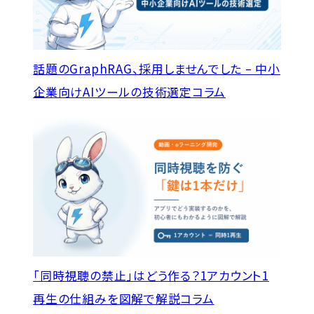
話題のGraphRAG、採用しませんでした – 中小
企業向けAIツールの技術選定
コラム
「同時視聴の禁止」はどう作る？1アカウント1
再生の仕組みを図解で解説
コラム