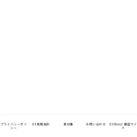
プライバシーポリ
DX戦略指針
素材集
お問い合わせ
DXBoost 講座サイ
シー
ト