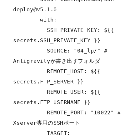
deploy@v5.1.0

        with:

          SSH_PRIVATE_KEY: ${{ 
secrets.SSH_PRIVATE_KEY }}

          SOURCE: "04_lp/" # 
Antigravityが書き出すフォルダ

          REMOTE_HOST: ${{ 
secrets.FTP_SERVER }}

          REMOTE_USER: ${{ 
secrets.FTP_USERNAME }}

          REMOTE_PORT: "10022" # 
Xserver専用のSSHポート

          TARGET: 