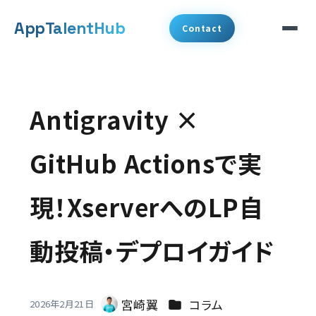
メ
App
TalentHub
Contact
イ
ン
サービス
コ
Antigravity ×
代表挨拶
ン
テ
GitHub Actionsで実
事例
ン
現！XserverへのLP自
ツ
コラム
へ
動投稿・デプロイガイド
お知らせ
移
動
会社概要
カテゴリー
宮崎翼
コラム
2026年2月21日
著