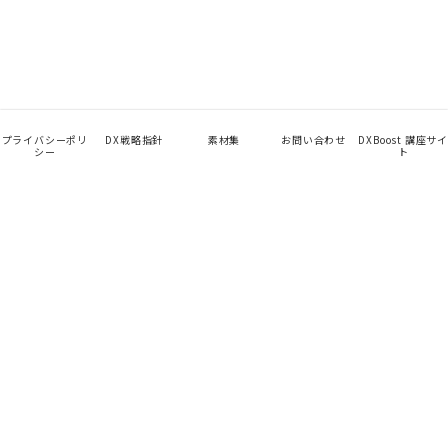
プライバシーポリ
DX戦略指針
素材集
お問い合わせ
DXBoost 講座サイ
シー
ト
App
TalentHub
未来を見せて、始める。
Company