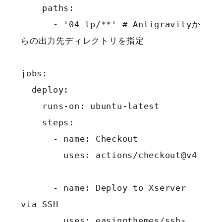
    paths:

      - '04_lp/**' # Antigravityか
らの出力先ディレクトリを指定

jobs:

  deploy:

    runs-on: ubuntu-latest

    steps:

      - name: Checkout

        uses: actions/checkout@v4

      - name: Deploy to Xserver 
via SSH

        uses: easingthemes/ssh-