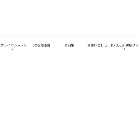
プライバシーポリ
DX戦略指針
素材集
お問い合わせ
DXBoost 講座サイ
シー
ト
App
TalentHub
未来を見せて、始める。
Company