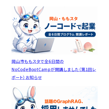
岡山市ももスタで全6日間の
NoCodeBootCampが開講しました（第1回レ
ポート）
お知らせ