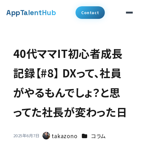
メ
App
TalentHub
Contact
イ
ン
サービス
コ
40代ママIT初心者成長
代表挨拶
ン
テ
記録【#8】 DXって、社員
事例
ン
がやるもんでしょ？と思
ツ
コラム
へ
ってた社長が変わった日
お知らせ
移
動
会社概要
カテゴリー
takazono
コラム
2025年6月7日
著