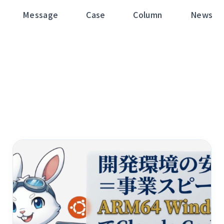
Message
Case
Column
News