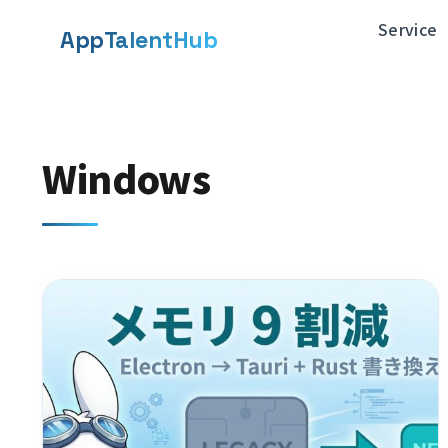
メ
Service
App
TalentHub
イ
ン
コ
Windows
ン
テ
ン
ツ
へ
移
動