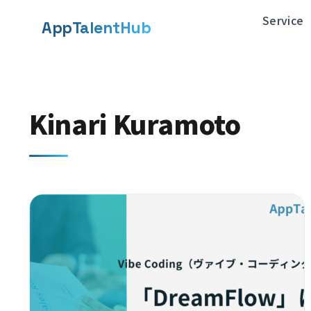
メ
Service
App
TalentHub
イ
ン
コ
Kinari Kuramoto
ン
テ
ン
ツ
へ
移
動