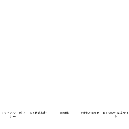
プライバシーポリ
DX戦略指針
素材集
お問い合わせ
DXBoost 講座サイ
シー
ト