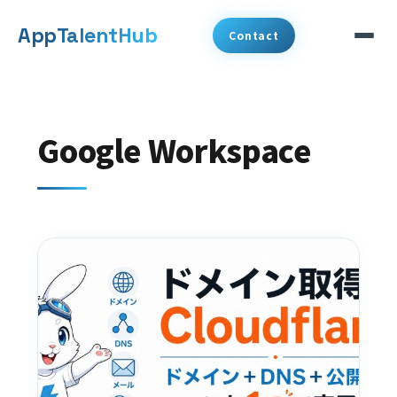
メ
App
TalentHub
Contact
イ
ン
サービス
コ
Google Workspace
代表挨拶
ン
テ
事例
ン
ツ
コラム
へ
お知らせ
移
動
会社概要