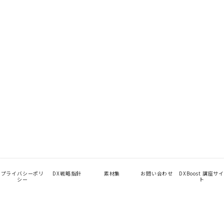
プライバシーポリ
DX戦略指針
素材集
お問い合わせ
DXBoost 講座サイ
シー
ト