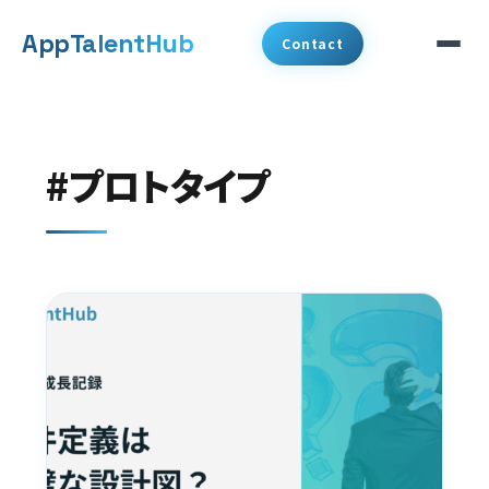
メ
App
TalentHub
Contact
イ
ン
サービス
コ
#プロトタイプ
代表挨拶
ン
テ
事例
ン
ツ
コラム
へ
お知らせ
移
動
会社概要