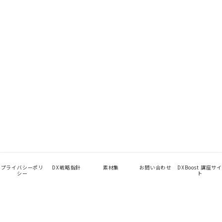
プライバシーポリ
DX戦略指針
素材集
お問い合わせ
DXBoost 講座サイ
シー
ト