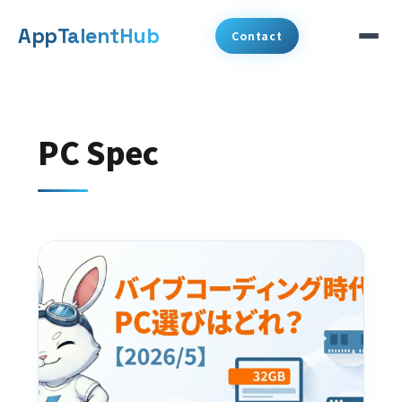
メ
App
TalentHub
Contact
イ
ン
サービス
コ
PC Spec
代表挨拶
ン
テ
事例
ン
ツ
コラム
へ
お知らせ
移
動
会社概要