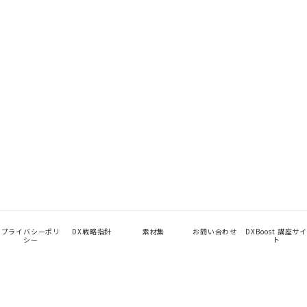
プライバシーポリ
DX戦略指針
素材集
お問い合わせ
DXBoost 講座サイ
シー
ト