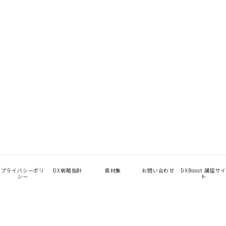
プライバシーポリ
DX戦略指針
素材集
お問い合わせ
DXBoost 講座サイ
シー
ト