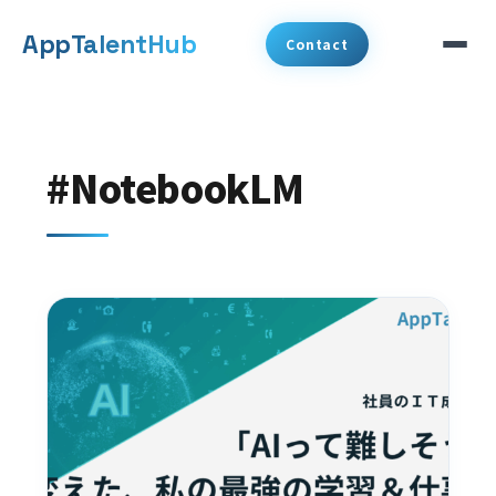
メ
App
TalentHub
Contact
イ
ン
サービス
コ
#NotebookLM
代表挨拶
ン
テ
事例
ン
ツ
コラム
へ
お知らせ
移
動
会社概要