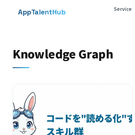
メ
Service
App
TalentHub
イ
ン
コ
Knowledge Graph
ン
テ
ン
ツ
へ
移
動