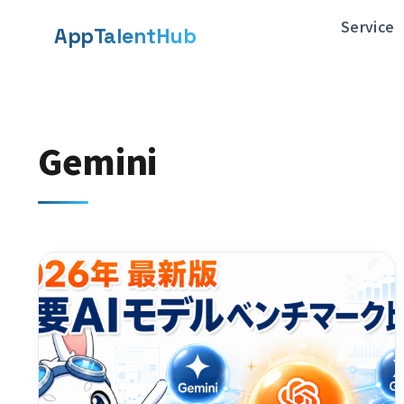
メ
Service
App
TalentHub
イ
ン
コ
Gemini
ン
テ
ン
ツ
へ
移
動