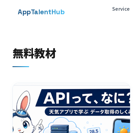
メ
Service
App
TalentHub
イ
ン
コ
無料教材
ン
テ
ン
ツ
へ
移
動