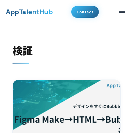
メ
App
TalentHub
Contact
イ
ン
サービス
コ
検証
代表挨拶
ン
テ
事例
ン
ツ
コラム
へ
お知らせ
移
動
会社概要