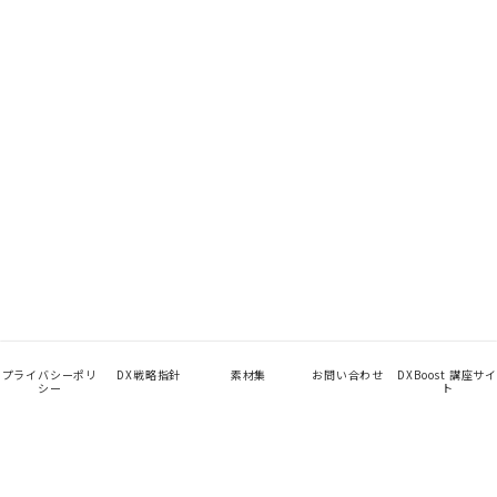
プライバシーポリ
DX戦略指針
素材集
お問い合わせ
DXBoost 講座サイ
シー
ト