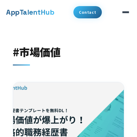
メ
App
TalentHub
Contact
イ
ン
サービス
コ
#市場価値
代表挨拶
ン
テ
事例
ン
ツ
コラム
へ
お知らせ
移
動
会社概要