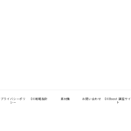
プライバシーポリ
DX戦略指針
素材集
お問い合わせ
DXBoost 講座サイ
シー
ト