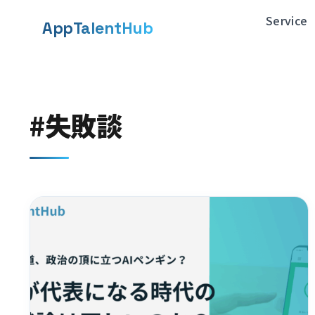
メ
Service
App
TalentHub
イ
ン
コ
#失敗談
ン
テ
ン
ツ
へ
移
動