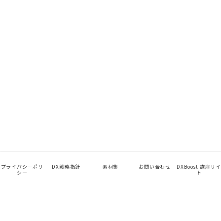
プライバシーポリ
DX戦略指針
素材集
お問い合わせ
DXBoost 講座サイ
シー
ト