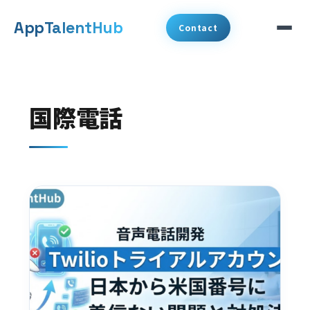
メ
App
TalentHub
Contact
イ
ン
サービス
コ
国際電話
代表挨拶
ン
テ
事例
ン
ツ
コラム
へ
お知らせ
移
動
会社概要