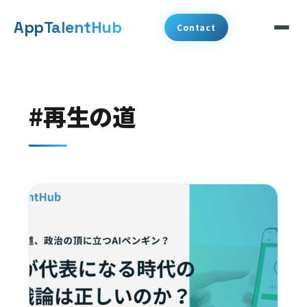
メ
App
TalentHub
Contact
イ
ン
サービス
コ
#再生の道
代表挨拶
ン
テ
事例
ン
ツ
コラム
へ
お知らせ
移
動
会社概要