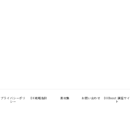
プライバシーポリ
DX戦略指針
素材集
お問い合わせ
DXBoost 講座サイ
シー
ト