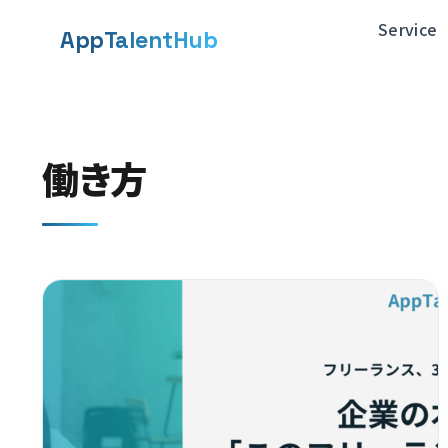
メ
Service
App
TalentHub
イ
ン
コ
働き方
ン
テ
ン
ツ
へ
移
動