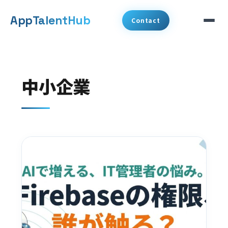
メ
App
TalentHub
Contact
イ
ン
サービス
コ
中小企業
代表挨拶
ン
テ
事例
ン
ツ
コラム
へ
お知らせ
移
動
会社概要