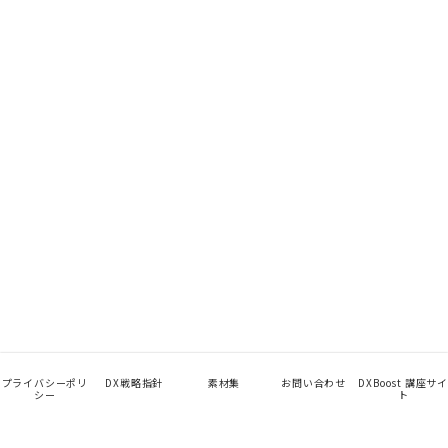
プライバシーポリ
DX戦略指針
素材集
お問い合わせ
DXBoost 講座サイ
シー
ト