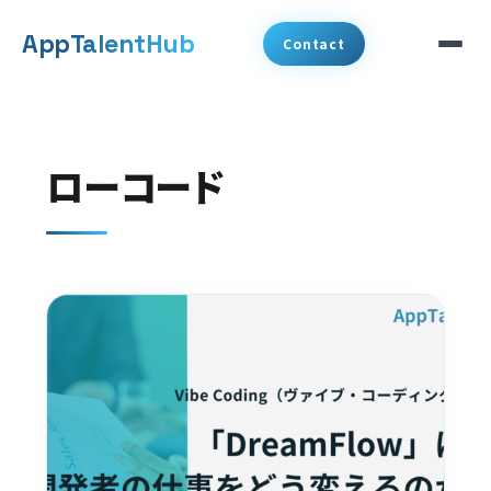
メ
App
TalentHub
Contact
イ
ン
サービス
コ
ローコード
代表挨拶
ン
テ
事例
ン
ツ
コラム
へ
お知らせ
移
動
会社概要