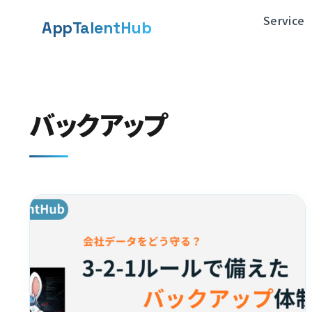
メ
Service
App
TalentHub
イ
ン
コ
バックアップ
ン
テ
ン
ツ
へ
移
動