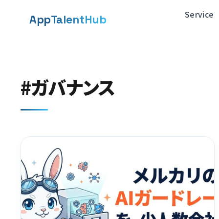
メ
Service
App
TalentHub
イ
ン
コ
#ガバナンス
ン
テ
ン
ツ
へ
移
動