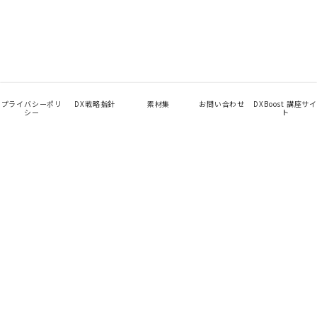
プライバシーポリ
DX戦略指針
素材集
お問い合わせ
DXBoost 講座サイ
シー
ト
App
TalentHub
未来を見せて、始める。