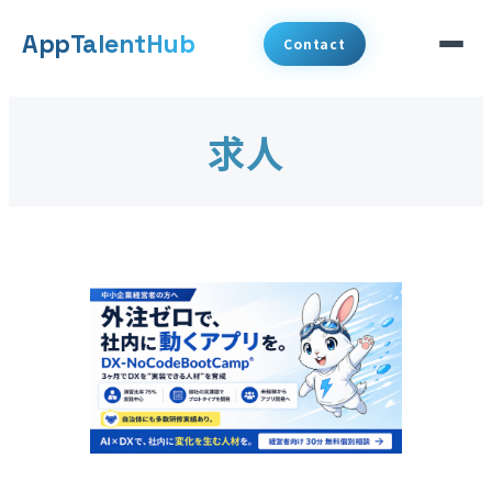
メ
App
TalentHub
Contact
イ
ン
サービス
求人
コ
代表挨拶
ン
テ
事例
ン
ツ
コラム
へ
お知らせ
移
動
会社概要