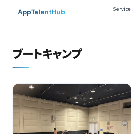
メ
Service
App
TalentHub
イ
ン
コ
ブートキャンプ
ン
テ
ン
ツ
へ
移
動